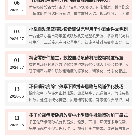
自动喷砂房磨料分选回收系统堵塞处理技巧
06
新瑞喷砂设备专注各类全自动环保喷砂房研发制造，设备配套
2026-07
一体化磨料分选回收系统，依靠旋风风选、振动筛分、气力输
送实现磨料循环复用，大幅降低耗材成本。西南地区高温多...
小型自动滚篮喷砂设备调试完毕用于小五金件去毛刺
03
一台全新小型自动滚篮式喷砂机完成整机安装、参数调试与试
2026-07
样生产，正式投入车间批量生产。该设备针对精密小五金、压
铸件、冲压小件、紧固件等微型工件量身设计，主要用于去...
精密零部件加工，数控自动喷砂机把控粗糙度标准
01
数控自动喷砂机以数字化精准控制替代传统人工经验操作，实
2026-07
现了精密零部件喷砂粗糙度的标准化、精准化、常态化管控。
既有效规避了喷砂工艺瑕疵，提升产品合格率，又助力精密...
环保喷砂房除尘效率下降排查思路与风道优化技巧
13
除尘效率下降多为密封泄漏、滤芯堵塞、风道积堵、气流失衡
2026-06
所致。通过系统化排查、风道结构优化、常态化保养维护，可
彻底解决喷砂房粉尘弥漫、吸力不足、环保超标等问题，稳...
多工位转盘喷砂机改变中小型铸件批量喷砂加工模式
11
多工位转盘喷砂机兼具高效、稳定、节能、环保等多重优势，
2026-06
完美适配中小型铸件标准化、规模化生产需求。该设备的普及
应用，彻底改变了铸件喷砂依赖人工、品质参差不齐、产能...