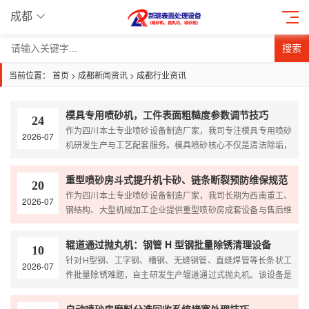
成都
搜索
当前位置：
首页
>
成都新闻资讯
>
成都行业资讯
模具专用喷砂机，工件表面粗糙度参数调节技巧
24
作为四川本土专业喷砂设备制造厂家，我司专注模具专用喷砂
2026-07
机研发生产与工艺配套服务。模具喷砂核心不仅是清洁除垢，
更关键是精准把控工件表面粗糙度，适配脱模、注塑外观、...
重型喷砂房斗式提升机卡砂、链条断裂预防维保规范
20
作为四川本土专业喷砂设备制造厂家，我司长期为西南重工、
2026-07
钢结构、大型机械加工企业提供重型喷砂房成套设备与售后维
保服务。斗式提升机是喷砂房磨料回收系统的核心输送设备...
辊道通过抛丸机：钢管 H 型钢批量除锈清理设备
10
针对H型钢、工字钢、槽钢、无缝钢管、直缝焊管等长条状工
2026-07
件批量除锈难题，自主研发生产辊道通过式抛丸机。该设备是
重工钢结构、管材加工行业的核心预处理设备，主打连续自...