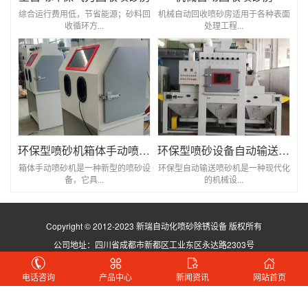
综合运行费用低，节省能源；砂料回
机械自动回收喷砂房适用于各种表面
收循环方...
处理工程...
环保型喷砂机箱体手动喷砂机
环保型喷砂设备自动输送喷砂机
箱体手动喷砂机是一种新型的喷砂设
环保型自动输送喷砂机是一种现代化
备，它具...
的机械设...
Copyright © 2012-2023 新瑞自动化喷砂除锈设备 版权所有
公司地址：四川省成都市新都区工业东区永达路2303号
蜀ICP备2021029923号
电话咨询
产品中心
新闻资讯
网站首页