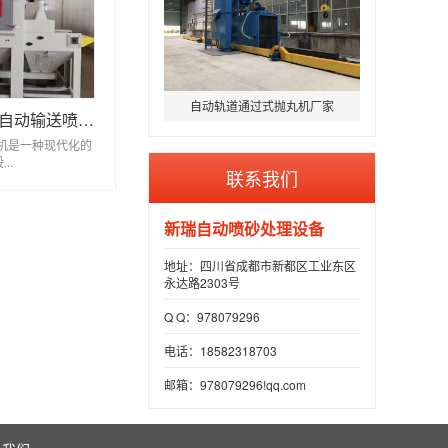
自动轨道通过式抛丸机厂家
环保型喷砂设备自动输送喷砂机
机是一种现代化的
..
联系我们
新瑞自动喷砂处理设备
地址：四川省成都市新都区工业东区
永达路2303号
Q Q：978079296
电话：18582318703
邮箱：978079296!qq.com