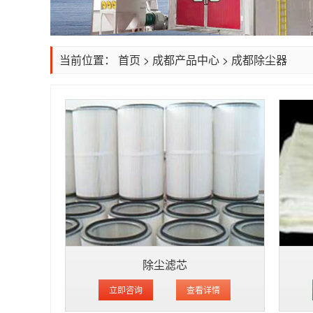
当前位置：
首页
>
成都产品中心
>
成都除尘器
除尘滤芯
立即咨询
查看详情