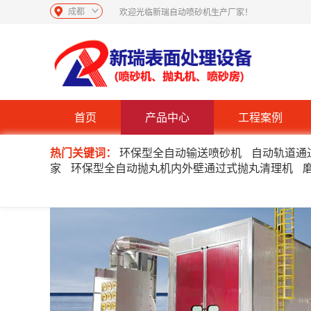
成都
欢迎光临新瑞自动喷砂机生产厂家！
首页
产品中心
工程案例
热门关键词：
环保型全自动输送喷砂机
自动轨道通
家
环保型全自动抛丸机内外壁通过式抛丸清理机