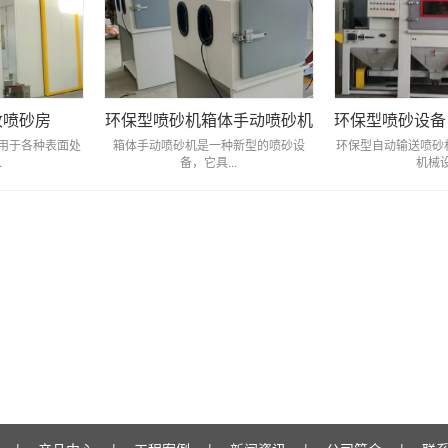
收喷砂房
环保型喷砂机箱体手动喷砂机
用于各种表面处
箱体手动喷砂机是一种新型的喷砂设
环保型自动输送喷砂
.
备，它具...
机械设.